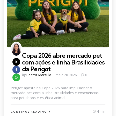
Copa 2026 abre mercado pet
com ações e linha Brasilidades
da Perigot
Posted
by
Beatriz Marzulo
maio 20, 2026
0
by
Perigot aposta na Copa 2026 para impulsionar o
mercado pet com a linha Brasilidades e experiências
para pet shops e estética animal
4 min
CONTINUE READING