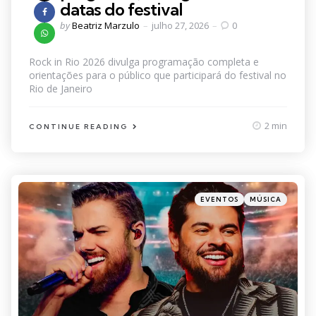
datas do festival
Posted
by
Beatriz Marzulo
julho 27, 2026
0
by
Rock in Rio 2026 divulga programação completa e
orientações para o público que participará do festival no
Rio de Janeiro
2 min
CONTINUE READING
Categories
Posted
EVENTOS
MÚSICA
in