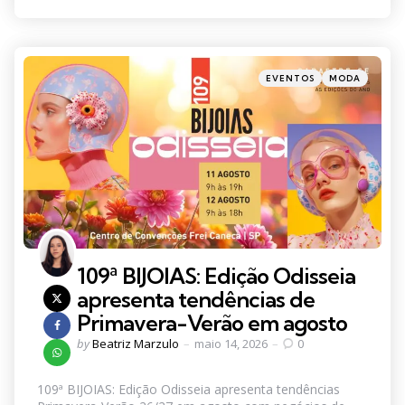
Categories
Posted
EVENTOS
MODA
in
109ª BIJOIAS: Edição Odisseia
apresenta tendências de
Primavera-Verão em agosto
Posted
by
Beatriz Marzulo
maio 14, 2026
0
by
109ª BIJOIAS: Edição Odisseia apresenta tendências