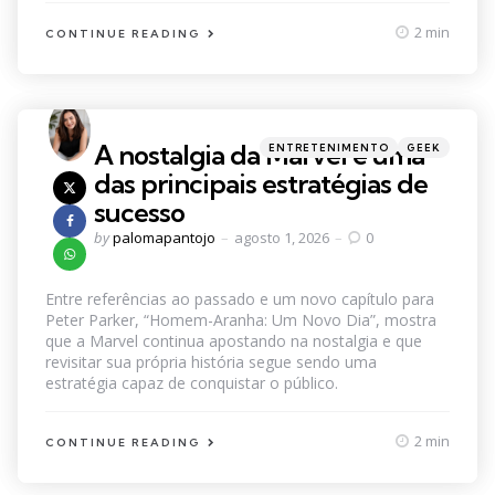
2 min
CONTINUE READING
Categories
Posted
A nostalgia da Marvel é uma
ENTRETENIMENTO
GEEK
in
das principais estratégias de
sucesso
Posted
by
palomapantojo
agosto 1, 2026
0
by
Entre referências ao passado e um novo capítulo para
Peter Parker, “Homem-Aranha: Um Novo Dia”, mostra
que a Marvel continua apostando na nostalgia e que
revisitar sua própria história segue sendo uma
estratégia capaz de conquistar o público.
2 min
CONTINUE READING