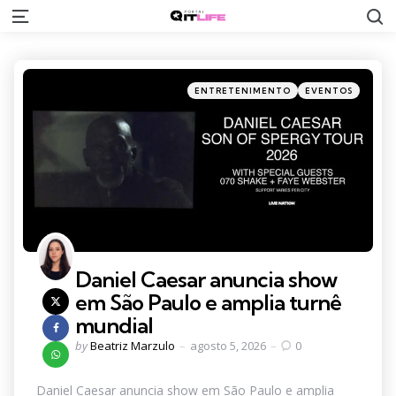
S
Menu
Categories
Posted
ENTRETENIMENTO
EVENTOS
in
Daniel Caesar anuncia show
em São Paulo e amplia turnê
mundial
Posted
by
Beatriz Marzulo
agosto 5, 2026
0
by
Daniel Caesar anuncia show em São Paulo e amplia