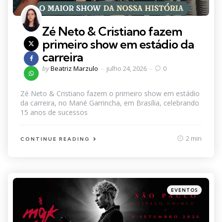
Zé Neto & Cristiano fazem
primeiro show em estádio da
carreira
Posted
by
Beatriz Marzulo
julho 24, 2026
0
by
Zé Neto & Cristiano fazem o primeiro show em estádio
da carreira, no Mané Garrincha, em Brasília, celebrando
15 anos de sucessos
2 min
CONTINUE READING
Categories
Posted
EVENTOS
in