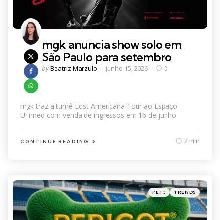
mgk anuncia show solo em
São Paulo para setembro
Posted
by
Beatriz Marzulo
junho 15, 2026
0
by
mgk traz a turnê Lost Americana Tour ao Espaço
Unimed com venda de ingressos em 16 de junho
2 min
CONTINUE READING
Categories
Posted
PETS
TRENDS
in