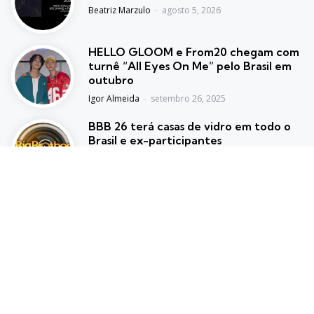
Posted
Beatriz Marzulo
agosto 5, 2026
HELLO GLOOM e From20 chegam com
turnê “All Eyes On Me” pelo Brasil em
outubro
Posted
Igor Almeida
setembro 26, 2025
BBB 26 terá casas de vidro em todo o
Brasil e ex-participantes
Posted
Dani Almeida
setembro 30, 2025
Trending
Top picks
Morre aos 74 anos Ace Frehley,
guitarrista original e cofundador do
KISS
Posted
Redacao IT Life
outubro 17, 2025