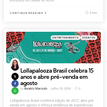
estrutura na Cidade do Rock
3 min
CONTINUE READING
Categories
Posted
ENTRETENIMENTO
EVENTOS
in
Lollapalooza Brasil celebra 15
anos e abre pré-venda em
agosto
Posted
by
Beatriz Marzulo
julho 29, 2026
0
by
Lollapalooza Brasil confirma edição de 2027, abre pré-
venda em agosto e reforça tendência de experiências