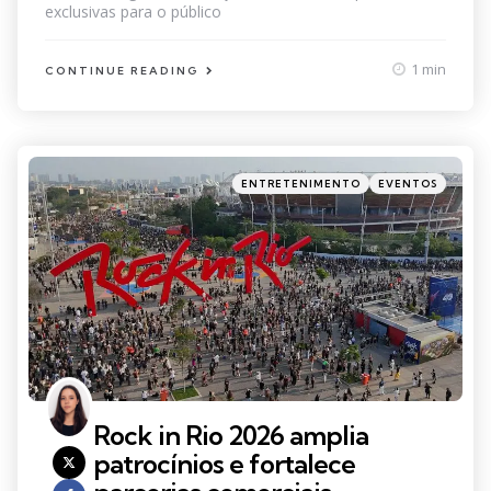
exclusivas para o público
1 min
CONTINUE READING
Categories
Posted
ENTRETENIMENTO
EVENTOS
in
Rock in Rio 2026 amplia
patrocínios e fortalece