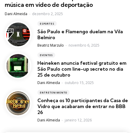
música em vídeo de deportação
Posted
Dani Almeida
dezembro 2, 2025
ESPORTES
São Paulo e Flamengo duelam na Vila
Belmiro
Posted
Beatriz Marzulo
novembro 6, 2025
EVENTOS
Heineken anuncia festival gratuito em
São Paulo com line-up secreto no dia
25 de outubro
Posted
Dani Almeida
outubro 15, 2025
ENTRETENIMENTO
Conheça os 10 participantes da Casa de
Vidro que acabaram de entrar no BBB
26
Posted
Dani Almeida
janeiro 12, 2026