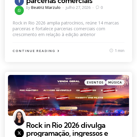
parcerias comerciais
Posted
by
Beatriz Marzulo
julho 27, 2026
0
by
Rock in Rio 2026 amplia patrocínios, reúne 14 marcas
parceiras e fortalece parcerias comerciais com
crescimento em relação à edição anterior
1 min
CONTINUE READING
Categories
Posted
EVENTOS
MÚSICA
in
Rock in Rio 2026 divulga
programação, ingressos e