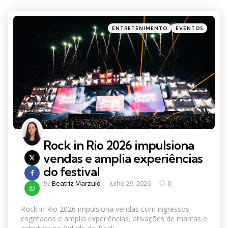
Categories
Posted
ENTRETENIMENTO
EVENTOS
in
Rock in Rio 2026 impulsiona
vendas e amplia experiências
do festival
Posted
by
Beatriz Marzulo
julho 29, 2026
0
by
Rock in Rio 2026 impulsiona vendas com ingressos
esgotados e amplia experiências, ativações de marcas e