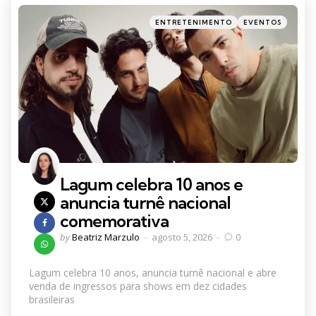
Categories
Posted
ENTRETENIMENTO
EVENTOS
in
Lagum celebra 10 anos e
anuncia turnê nacional
comemorativa
Posted
by
Beatriz Marzulo
agosto 5, 2026
0
by
Lagum celebra 10 anos, anuncia turnê nacional e abre
venda de ingressos para shows em dez cidades
brasileiras