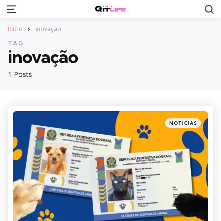
S
Menu
Início
inovação
TAG:
inovação
1 Posts
Categories
Posted
NOTÍCIAS
in