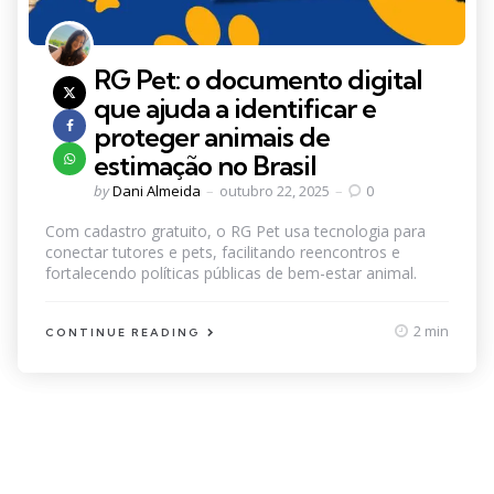
RG Pet: o documento digital
que ajuda a identificar e
proteger animais de
estimação no Brasil
Posted
by
Dani Almeida
outubro 22, 2025
0
by
Com cadastro gratuito, o RG Pet usa tecnologia para
conectar tutores e pets, facilitando reencontros e
fortalecendo políticas públicas de bem-estar animal.
2 min
CONTINUE READING