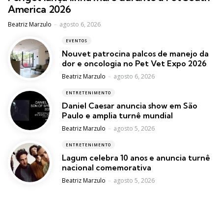
America 2026
Posted
Beatriz Marzulo
agosto 6, 2026
EVENTOS
Nouvet patrocina palcos de manejo da
dor e oncologia no Pet Vet Expo 2026
Posted
Beatriz Marzulo
agosto 6, 2026
ENTRETENIMENTO
Daniel Caesar anuncia show em São
Paulo e amplia turnê mundial
Posted
Beatriz Marzulo
agosto 5, 2026
ENTRETENIMENTO
Lagum celebra 10 anos e anuncia turnê
nacional comemorativa
Posted
Beatriz Marzulo
agosto 5, 2026