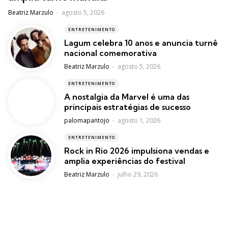
Posted
Beatriz Marzulo
agosto 5, 2026
ENTRETENIMENTO
Lagum celebra 10 anos e anuncia turnê
nacional comemorativa
Posted
Beatriz Marzulo
agosto 5, 2026
ENTRETENIMENTO
A nostalgia da Marvel é uma das
principais estratégias de sucesso
Posted
palomapantojo
agosto 1, 2026
ENTRETENIMENTO
Rock in Rio 2026 impulsiona vendas e
amplia experiências do festival
Posted
Beatriz Marzulo
julho 29, 2026