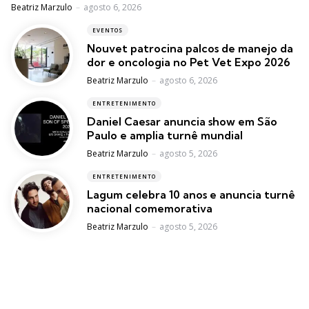
Posted
Beatriz Marzulo
agosto 6, 2026
EVENTOS
Nouvet patrocina palcos de manejo da
dor e oncologia no Pet Vet Expo 2026
Posted
Beatriz Marzulo
agosto 6, 2026
ENTRETENIMENTO
Daniel Caesar anuncia show em São
Paulo e amplia turnê mundial
Posted
Beatriz Marzulo
agosto 5, 2026
ENTRETENIMENTO
Lagum celebra 10 anos e anuncia turnê
nacional comemorativa
Posted
Beatriz Marzulo
agosto 5, 2026