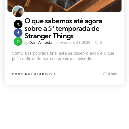
O que sabemos até agora
sobre a 5ª temporada de
Stranger Things
Posted
by
Dani Almeida
novembro 28, 2025
0
by
Como a temporada final está se desenrolando e o que
já é confirmado para os próximos episódios
4 min
CONTINUE READING