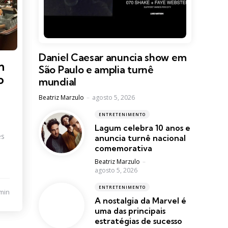
Daniel Caesar anuncia show em
m
São Paulo e amplia turnê
o
mundial
Posted
Beatriz Marzulo
agosto 5, 2026
ENTRETENIMENTO
Lagum celebra 10 anos e
es
anuncia turnê nacional
comemorativa
Posted
Beatriz Marzulo
agosto 5, 2026
ENTRETENIMENTO
min
A nostalgia da Marvel é
uma das principais
estratégias de sucesso