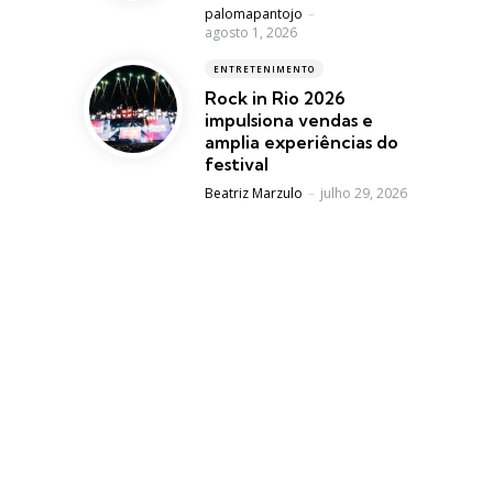
Posted
palomapantojo
agosto 1, 2026
ENTRETENIMENTO
Rock in Rio 2026
impulsiona vendas e
amplia experiências do
festival
Posted
Beatriz Marzulo
julho 29, 2026