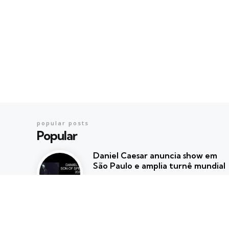
popular posts
Popular
Daniel Caesar anuncia show em
São Paulo e amplia turnê mundial
Posted
Beatriz Marzulo
agosto 5, 2026
HELLO GLOOM e From20 chegam
com turnê “All Eyes On Me” pelo