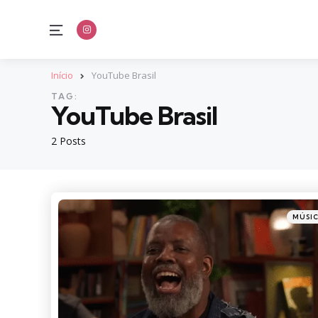
Menu
Início
YouTube Brasil
TAG:
YouTube Brasil
2 Posts
Catego
Posted
MÚSI
in