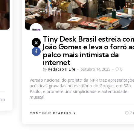
Tiny Desk Brasil estreia co
João Gomes e leva o forró a
palco mais intimista da
internet
Posted
by
Redacao IT Life
outubro 14, 2025
0
by
Versão nacional do projeto da NPR traz apresentaçõ
acústicas gravadas no escritório do Google, em São
Paulo, e promete unir simplicidade e autenticidade
musical
min
2 
CONTINUE READING