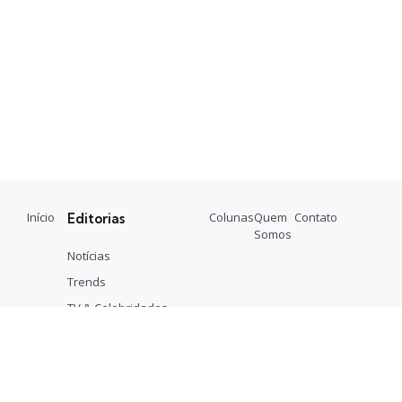
Início
Colunas
Quem
Contato
Editorias
Somos
Notícias
Trends
TV & Celebridades
Música
Entretenimento
Moda