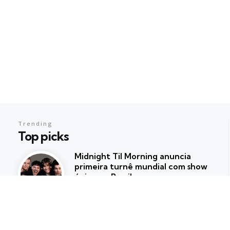
Trending
Top picks
Midnight Til Morning anuncia
primeira turnê mundial com show
único no Brasil
Posted
Dani Almeida
abril 13, 2026
109ª BIJOIAS: Edição Odisseia
apresenta tendências de