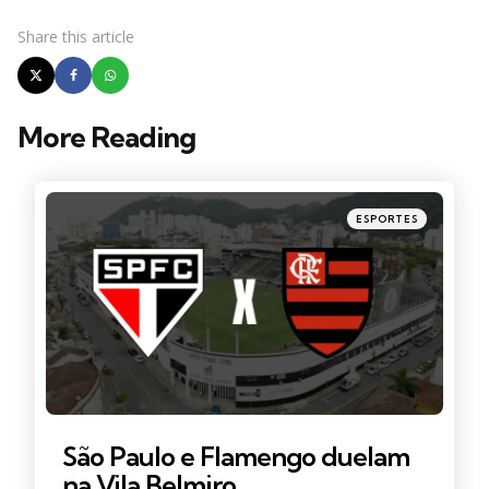
Share
this article
More Reading
Post
navigation
Posted
ESPORTES
in
São Paulo e Flamengo duelam
na Vila Belmiro