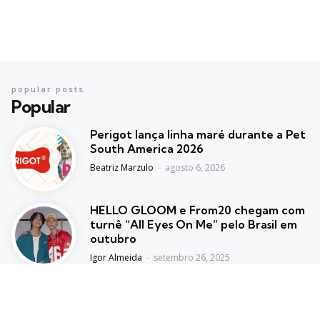
popular posts
Popular
Perigot lança linha maré durante a Pet
South America 2026
Posted
Beatriz Marzulo
agosto 6, 2026
HELLO GLOOM e From20 chegam com
turnê “All Eyes On Me” pelo Brasil em
outubro
Posted
Igor Almeida
setembro 26, 2025
BBB 26 terá casas de vidro em todo o
Brasil e ex-participantes
Posted
Dani Almeida
setembro 30, 2025