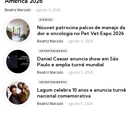
America 2026
Posted
Beatriz Marzulo
agosto 6, 2026
EVENTOS
Nouvet patrocina palcos de manejo da
dor e oncologia no Pet Vet Expo 2026
Posted
Beatriz Marzulo
agosto 6, 2026
ENTRETENIMENTO
Daniel Caesar anuncia show em São
Paulo e amplia turnê mundial
Posted
Beatriz Marzulo
agosto 5, 2026
ENTRETENIMENTO
Lagum celebra 10 anos e anuncia turnê
nacional comemorativa
Posted
Beatriz Marzulo
agosto 5, 2026