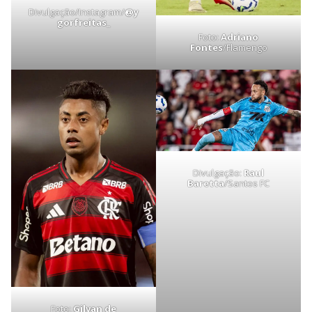
Divulgação/Instagram/
@y
gorfreitas_
Foto:
Adriano
Fontes
/Flamengo
Divulgação:
Raul
Baretta
/Santos FC
Foto:
Gilvan de