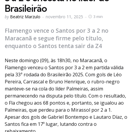
Brasileirão
Posted
by
Beatriz Marzulo
novembro 11, 2025
3 min
by
Flamengo vence o Santos por 3 a 2 no
Maracanã e segue firme pelo título,
enquanto o Santos tenta sair da Z4
Neste domingo (09), às 18h30, no Maracanã, o
Flamengo venceu o Santos por 3 a 2 em partida válida
pela 33ª rodada do Brasileirão 2025. Com gols de Léo
Pereira, Carrascal e Bruno Henrique, o rubro-negro
manteve-se na cola do líder Palmeiras, assim
permanecendo na disputa pelo título. Com o resultado,
o Fla chegou aos 68 pontos e, portanto, se igualou ao
Palmeiras, que perdeu para o Mirassol por 2 a 1.
Apesar dos gols de Gabriel Bontempo e Lautaro Díaz, o
Santos fica em 17º lugar, lutando contra o
rebaixamento.