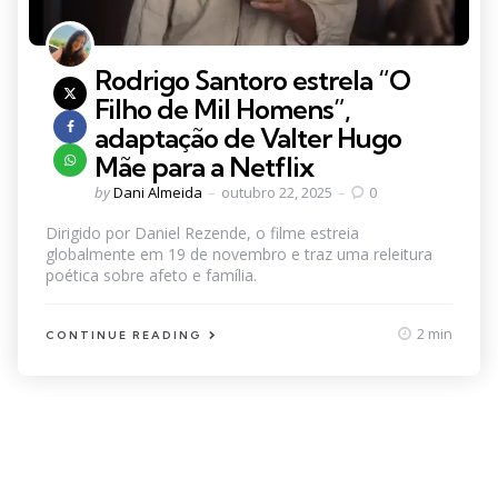
Rodrigo Santoro estrela “O
Filho de Mil Homens”,
adaptação de Valter Hugo
Mãe para a Netflix
Posted
by
Dani Almeida
outubro 22, 2025
0
by
Dirigido por Daniel Rezende, o filme estreia
globalmente em 19 de novembro e traz uma releitura
poética sobre afeto e família.
2 min
CONTINUE READING