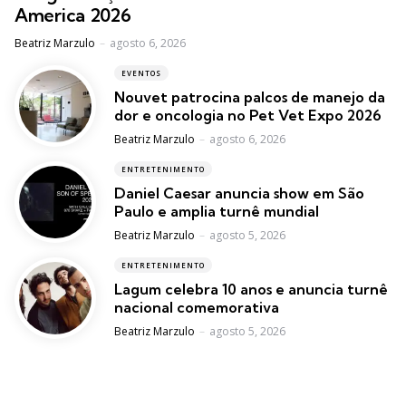
America 2026
Posted
Beatriz Marzulo
agosto 6, 2026
EVENTOS
Nouvet patrocina palcos de manejo da
dor e oncologia no Pet Vet Expo 2026
Posted
Beatriz Marzulo
agosto 6, 2026
ENTRETENIMENTO
Daniel Caesar anuncia show em São
Paulo e amplia turnê mundial
Posted
Beatriz Marzulo
agosto 5, 2026
ENTRETENIMENTO
Lagum celebra 10 anos e anuncia turnê
nacional comemorativa
Posted
Beatriz Marzulo
agosto 5, 2026