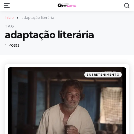
S
Menu
Início
adaptação literária
TAG:
adaptação literária
1 Posts
Categories
Posted
ENTRETENIMENTO
in