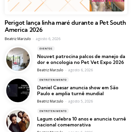
Perigot lança linha maré durante a Pet South
America 2026
Posted
Beatriz Marzulo
agosto 6, 2026
EVENTOS
Nouvet patrocina palcos de manejo da
dor e oncologia no Pet Vet Expo 2026
Posted
Beatriz Marzulo
agosto 6, 2026
ENTRETENIMENTO
Daniel Caesar anuncia show em São
Paulo e amplia turnê mundial
Posted
Beatriz Marzulo
agosto 5, 2026
ENTRETENIMENTO
Lagum celebra 10 anos e anuncia turnê
nacional comemorativa