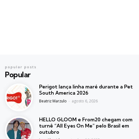
popular posts
Popular
Perigot lança linha maré durante a Pet
South America 2026
Posted
Beatriz Marzulo
agosto 6, 2026
HELLO GLOOM e From20 chegam com
turnê “All Eyes On Me” pelo Brasil em
outubro