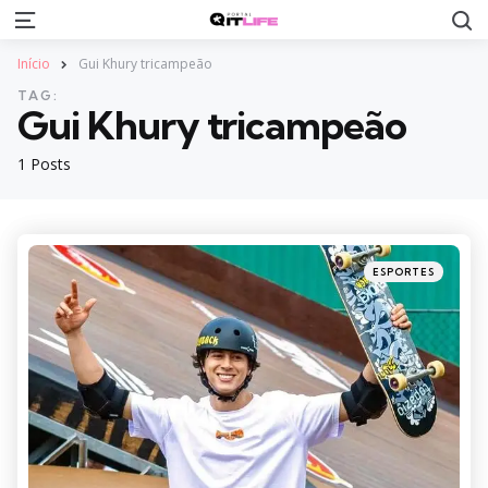
S
Menu
Início
Gui Khury tricampeão
TAG:
Gui Khury tricampeão
1 Posts
Categories
Posted
ESPORTES
in