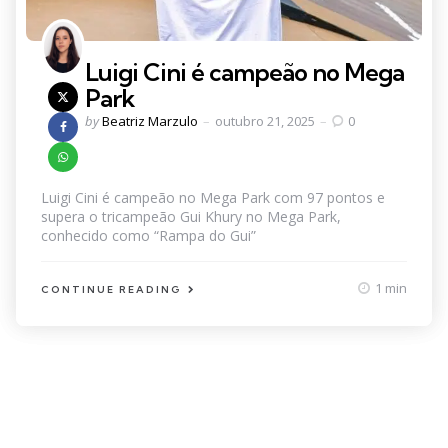
Luigi Cini é campeão no Mega
Park
Posted
by
Beatriz Marzulo
outubro 21, 2025
0
by
Luigi Cini é campeão no Mega Park com 97 pontos e
supera o tricampeão Gui Khury no Mega Park,
conhecido como “Rampa do Gui”
1 min
CONTINUE READING