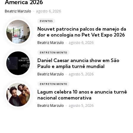
America 2026
Posted
Beatriz Marzulo
agosto 6, 2026
EVENTOS
Nouvet patrocina palcos de manejo da
dor e oncologia no Pet Vet Expo 2026
Posted
Beatriz Marzulo
agosto 6, 2026
ENTRETENIMENTO
Daniel Caesar anuncia show em São
Paulo e amplia turnê mundial
Posted
Beatriz Marzulo
agosto 5, 2026
ENTRETENIMENTO
Lagum celebra 10 anos e anuncia turnê
nacional comemorativa
Posted
Beatriz Marzulo
agosto 5, 2026