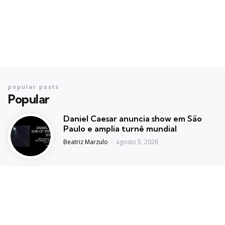
popular posts
Popular
Daniel Caesar anuncia show em São
Paulo e amplia turnê mundial
Posted
Beatriz Marzulo
agosto 5, 2026
HELLO GLOOM e From20 chegam com
turnê “All Eyes On Me” pelo Brasil em
outubro
Posted
Igor Almeida
setembro 26, 2025