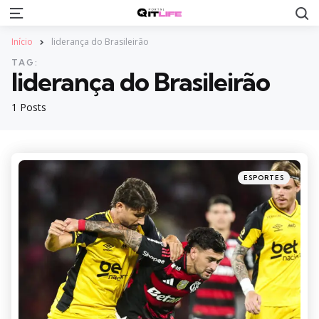
S
Menu
Início
liderança do Brasileirão
TAG:
liderança do Brasileirão
1 Posts
Categories
Posted
ESPORTES
in