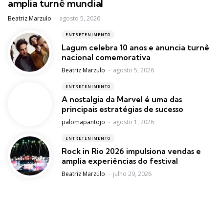
amplia turnê mundial
Posted
Beatriz Marzulo
agosto 5, 2026
ENTRETENIMENTO
Lagum celebra 10 anos e anuncia turnê
nacional comemorativa
Posted
Beatriz Marzulo
agosto 5, 2026
ENTRETENIMENTO
A nostalgia da Marvel é uma das
principais estratégias de sucesso
Posted
palomapantojo
agosto 1, 2026
ENTRETENIMENTO
Rock in Rio 2026 impulsiona vendas e
amplia experiências do festival
Posted
Beatriz Marzulo
julho 29, 2026