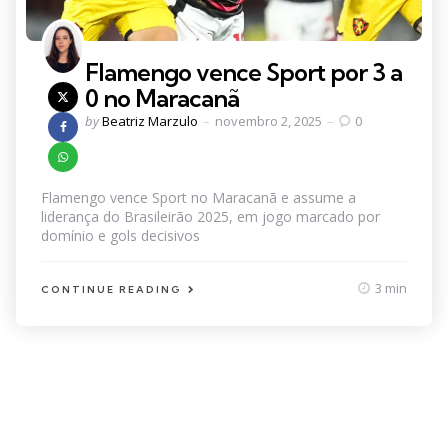
Flamengo vence Sport por 3 a
0 no Maracanã
Posted
by
Beatriz Marzulo
novembro 2, 2025
0
by
Flamengo vence Sport no Maracanã e assume a
liderança do Brasileirão 2025, em jogo marcado por
domínio e gols decisivos
3 min
CONTINUE READING