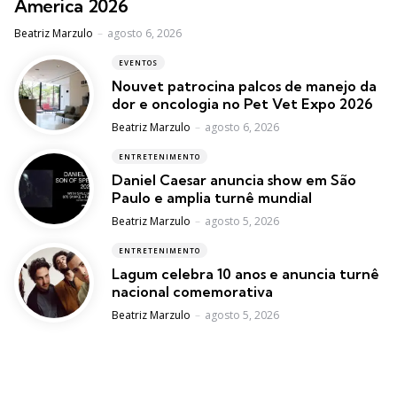
America 2026
Posted
Beatriz Marzulo
agosto 6, 2026
EVENTOS
Nouvet patrocina palcos de manejo da
dor e oncologia no Pet Vet Expo 2026
Posted
Beatriz Marzulo
agosto 6, 2026
ENTRETENIMENTO
Daniel Caesar anuncia show em São
Paulo e amplia turnê mundial
Posted
Beatriz Marzulo
agosto 5, 2026
ENTRETENIMENTO
Lagum celebra 10 anos e anuncia turnê
nacional comemorativa
Posted
Beatriz Marzulo
agosto 5, 2026