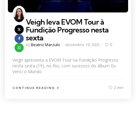
Veigh leva EVOM Tour à
Fundição Progresso nesta
sexta
Posted
by
Beatriz Marzulo
dezembro 19, 2025
0
by
Veigh apresenta a EVOM Tour na Fundição Progresso
nesta sexta (19), no Rio, com sucessos do álbum Eu
Venci o Mundo
2 min
CONTINUE READING