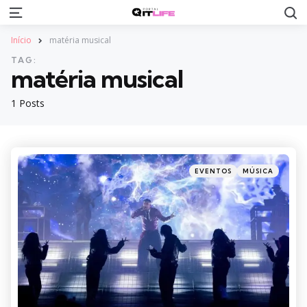
S
Menu
Início
matéria musical
TAG:
matéria musical
1 Posts
Categories
Posted
EVENTOS
MÚSICA
in