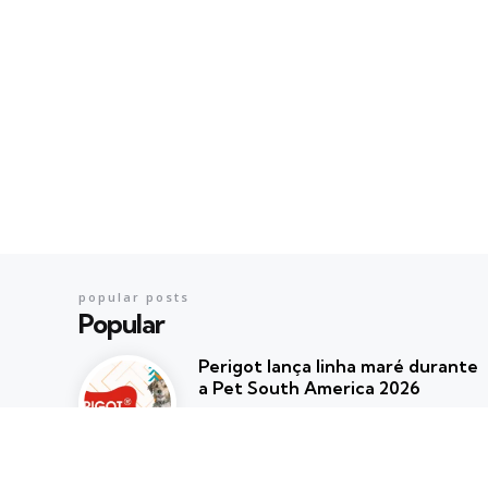
popular posts
Popular
Perigot lança linha maré durante
a Pet South America 2026
Posted
Beatriz Marzulo
agosto 6, 2026
HELLO GLOOM e From20 chegam