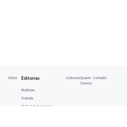
Início
Colunas
Quem
Contato
Editorias
Somos
Notícias
Trends
TV & Celebridades
Música
Entretenimento