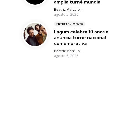
amplia turnê mundial
Posted
Beatriz Marzulo
agosto 5, 2026
ENTRETENIMENTO
Lagum celebra 10 anos e
anuncia turnê nacional
comemorativa
Posted
Beatriz Marzulo
agosto 5, 2026