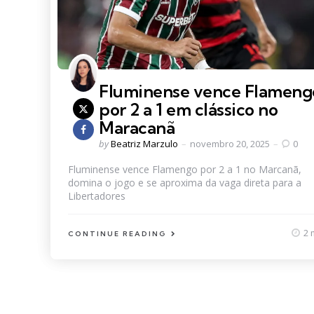
Fluminense vence Flameng
por 2 a 1 em clássico no
Maracanã
Posted
by
Beatriz Marzulo
novembro 20, 2025
0
by
Fluminense vence Flamengo por 2 a 1 no Marcanã,
domina o jogo e se aproxima da vaga direta para a
Libertadores
2 
CONTINUE READING