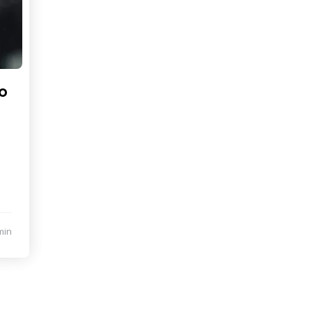
o
min