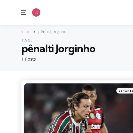
Menu
Início
pênalti Jorginho
TAG:
pênalti Jorginho
1 Posts
Categori
Posted
ESPORT
in