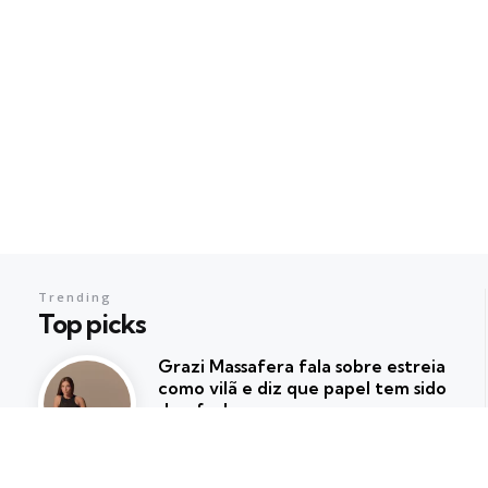
Trending
Top picks
Grazi Massafera fala sobre estreia
como vilã e diz que papel tem sido
desafiador
Posted
Redacao IT Life
outubro 17, 2025
Tame Impala lança “Deadbeat”,