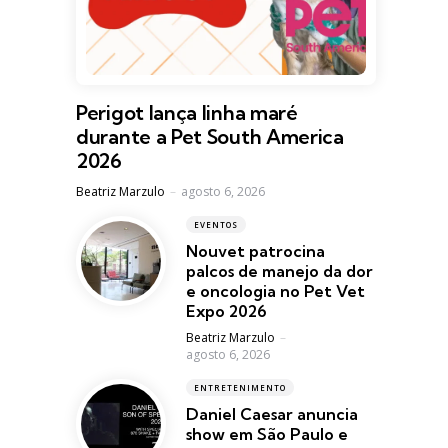
Perigot lança linha maré
durante a Pet South America
2026
Posted
Beatriz Marzulo
agosto 6, 2026
EVENTOS
Nouvet patrocina
palcos de manejo da dor
e oncologia no Pet Vet
Expo 2026
Posted
Beatriz Marzulo
agosto 6, 2026
ENTRETENIMENTO
Daniel Caesar anuncia
show em São Paulo e