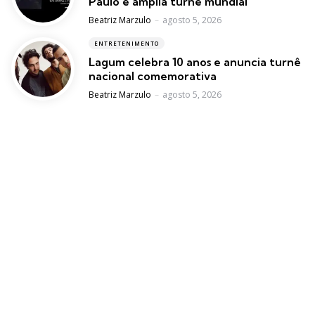
Paulo e amplia turnê mundial
Posted
Beatriz Marzulo
agosto 5, 2026
ENTRETENIMENTO
Lagum celebra 10 anos e anuncia turnê
nacional comemorativa
Posted
Beatriz Marzulo
agosto 5, 2026