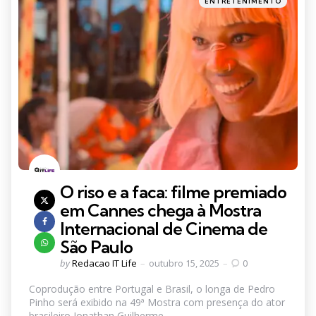
ENTRETENIMENTO
in
O riso e a faca: filme premiado
em Cannes chega à Mostra
Internacional de Cinema de
São Paulo
Posted
by
Redacao IT Life
outubro 15, 2025
0
by
Coprodução entre Portugal e Brasil, o longa de Pedro
Pinho será exibido na 49ª Mostra com presença do ator
brasileiro Jonathan Guilherme