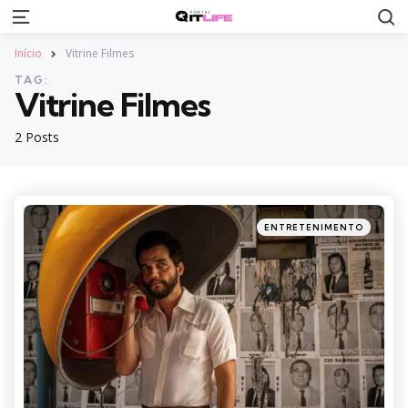
S
Menu
Início
Vitrine Filmes
TAG:
Vitrine Filmes
2 Posts
Categories
Posted
ENTRETENIMENTO
in