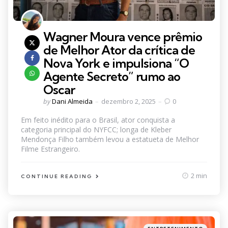
Wagner Moura vence prêmio
de Melhor Ator da crítica de
Nova York e impulsiona “O
Agente Secreto” rumo ao
Oscar
Posted
by
Dani Almeida
dezembro 2, 2025
0
by
Em feito inédito para o Brasil, ator conquista a
categoria principal do NYFCC; longa de Kleber
Mendonça Filho também levou a estatueta de Melhor
Filme Estrangeiro.
2 min
CONTINUE READING
Categories
Posted