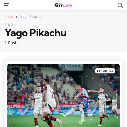
S
Menu
Início
Yago Pikachu
TAG:
Yago Pikachu
1 Posts
Categories
Posted
ESPORTES
in