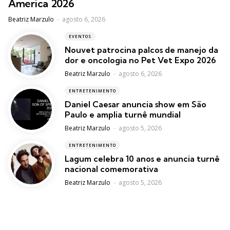
America 2026
Posted
Beatriz Marzulo
agosto 6, 2026
EVENTOS
Nouvet patrocina palcos de manejo da
dor e oncologia no Pet Vet Expo 2026
Posted
Beatriz Marzulo
agosto 6, 2026
ENTRETENIMENTO
Daniel Caesar anuncia show em São
Paulo e amplia turnê mundial
Posted
Beatriz Marzulo
agosto 5, 2026
ENTRETENIMENTO
Lagum celebra 10 anos e anuncia turnê
nacional comemorativa
Posted
Beatriz Marzulo
agosto 5, 2026