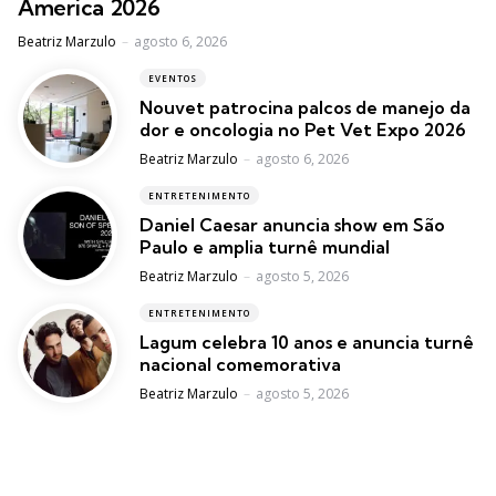
America 2026
Posted
Beatriz Marzulo
agosto 6, 2026
EVENTOS
Nouvet patrocina palcos de manejo da
dor e oncologia no Pet Vet Expo 2026
Posted
Beatriz Marzulo
agosto 6, 2026
ENTRETENIMENTO
Daniel Caesar anuncia show em São
Paulo e amplia turnê mundial
Posted
Beatriz Marzulo
agosto 5, 2026
ENTRETENIMENTO
Lagum celebra 10 anos e anuncia turnê
nacional comemorativa
Posted
Beatriz Marzulo
agosto 5, 2026