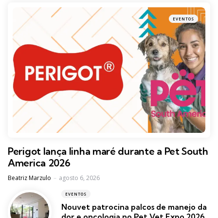
EVENTOS
Perigot lança linha maré durante a Pet South
America 2026
Posted
Beatriz Marzulo
agosto 6, 2026
EVENTOS
Nouvet patrocina palcos de manejo da
dor e oncologia no Pet Vet Expo 2026