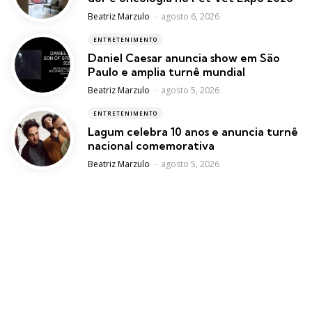
Posted
Beatriz Marzulo
agosto 6, 2026
ENTRETENIMENTO
Daniel Caesar anuncia show em São
Paulo e amplia turnê mundial
Posted
Beatriz Marzulo
agosto 5, 2026
ENTRETENIMENTO
Lagum celebra 10 anos e anuncia turnê
nacional comemorativa
Posted
Beatriz Marzulo
agosto 5, 2026