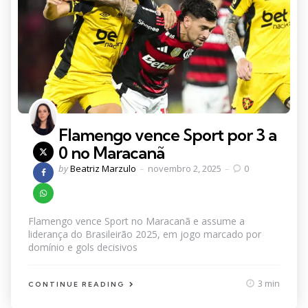
Flamengo vence Sport por 3 a
0 no Maracanã
Posted
by
Beatriz Marzulo
novembro 2, 2025
0
by
Flamengo vence Sport no Maracanã e assume a
liderança do Brasileirão 2025, em jogo marcado por
domínio e gols decisivos
3 min
CONTINUE READING