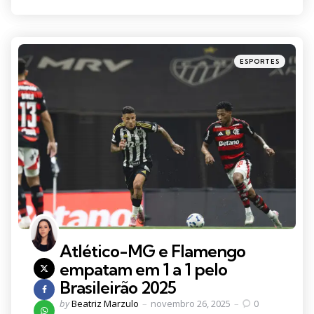
Categories
Posted
ESPORTES
in
Atlético-MG e Flamengo
empatam em 1 a 1 pelo
Brasileirão 2025
Posted
by
Beatriz Marzulo
novembro 26, 2025
0