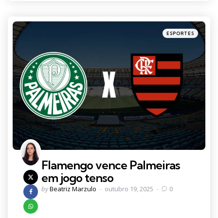
Categories
Posted
ESPORTES
in
Flamengo vence Palmeiras
em jogo tenso
Posted
by
Beatriz Marzulo
outubro 19, 2025
0
by