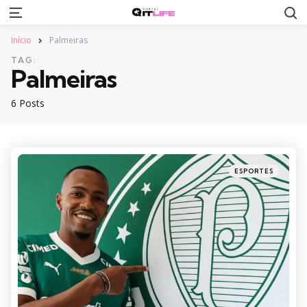
S
Menu
Início
Palmeiras
TAG:
Palmeiras
6 Posts
Categories
Posted
ESPORTES
in