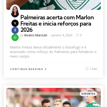
Palmeiras acerta com Marlon
Freitas e inicia reforços para
2026
Posted
by
Beatriz Marzulo
janeiro 4, 2026
0
by
Marlon Freitas deixa oficialmente o Botafogo e é
anunciado como reforço do Palmeiras para fortalecer o
meio-campo
1 min
CONTINUE READING
Categories
Posted
ESPORTES
in