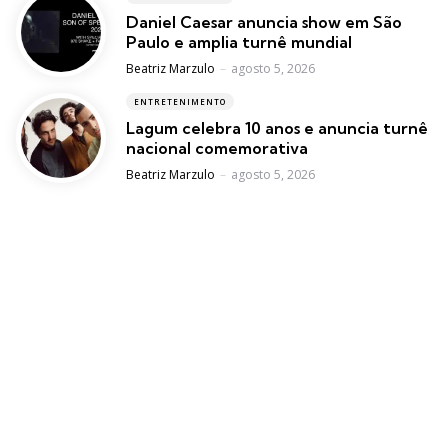
Daniel Caesar anuncia show em São
Paulo e amplia turnê mundial
Posted
Beatriz Marzulo
agosto 5, 2026
ENTRETENIMENTO
Lagum celebra 10 anos e anuncia turnê
nacional comemorativa
Posted
Beatriz Marzulo
agosto 5, 2026