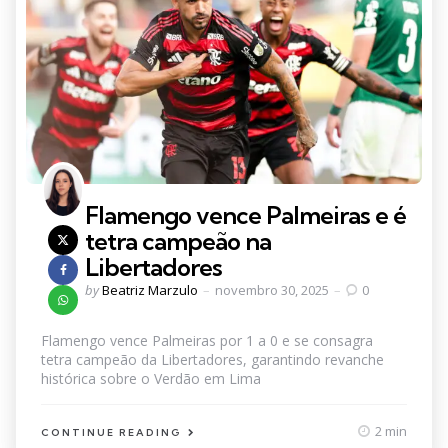
Flamengo vence Palmeiras e é
tetra campeão na
Libertadores
Posted
by
Beatriz Marzulo
novembro 30, 2025
0
by
Flamengo vence Palmeiras por 1 a 0 e se consagra
tetra campeão da Libertadores, garantindo revanche
histórica sobre o Verdão em Lima
2 min
CONTINUE READING