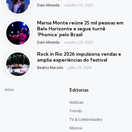
Posted
Dani Almeida
outubro 15, 2025
Marisa Monte reúne 25 mil pessoas em
Belo Horizonte e segue turnê
‘Phonica’ pelo Brasil
Posted
Dani Almeida
outubro 29, 2025
Rock in Rio 2026 impulsiona vendas e
amplia experiências do festival
Posted
Beatriz Marzulo
julho 29, 2026
Início
Editorias
Notícias
Trends
TV & Celebridades
Música