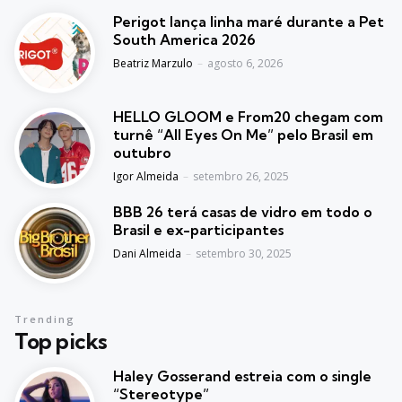
Perigot lança linha maré durante a Pet
South America 2026
Posted
Beatriz Marzulo
agosto 6, 2026
HELLO GLOOM e From20 chegam com
turnê “All Eyes On Me” pelo Brasil em
outubro
Posted
Igor Almeida
setembro 26, 2025
BBB 26 terá casas de vidro em todo o
Brasil e ex-participantes
Posted
Dani Almeida
setembro 30, 2025
Trending
Top picks
Haley Gosserand estreia com o single
“Stereotype”