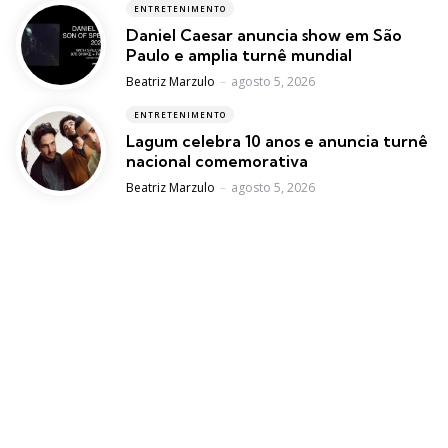
ENTRETENIMENTO
Daniel Caesar anuncia show em São
Paulo e amplia turnê mundial
Posted
Beatriz Marzulo
agosto 5, 2026
ENTRETENIMENTO
Lagum celebra 10 anos e anuncia turnê
nacional comemorativa
Posted
Beatriz Marzulo
agosto 5, 2026