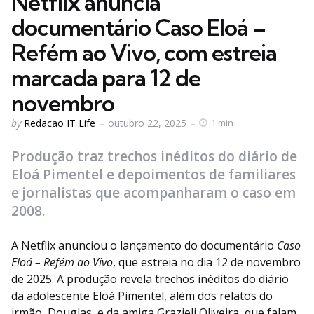
Netflix anuncia
documentário Caso Eloá –
Refém ao Vivo, com estreia
marcada para 12 de
novembro
Posted
by
Redacao IT Life
outubro 22, 2025
1 min
by
Produção traz trechos inéditos do diário de
Eloá Pimentel e depoimentos de familiares
e jornalistas que acompanharam o caso em
2008.
A Netflix anunciou o lançamento do documentário
Caso
Eloá – Refém ao Vivo
, que estreia no dia 12 de novembro
de 2025. A produção revela trechos inéditos do diário
da adolescente Eloá Pimentel, além dos relatos do
irmão, Douglas, e da amiga Grazieli Oliveira, que falam