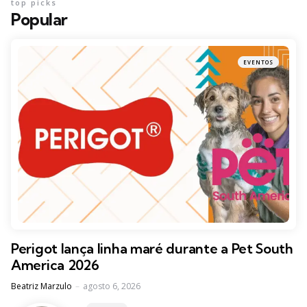
top picks
Popular
EVENTOS
Perigot lança linha maré durante a Pet South
America 2026
Posted
Beatriz Marzulo
agosto 6, 2026