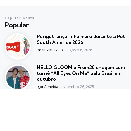
popular posts
Popular
Perigot lança linha maré durante a Pet
South America 2026
Posted
Beatriz Marzulo
agosto 6, 2026
HELLO GLOOM e From20 chegam com
turnê “All Eyes On Me” pelo Brasil em
outubro
Posted
Igor Almeida
setembro 26, 2025
BBB 26 terá casas de vidro em todo o
Brasil e ex-participantes
Posted
Dani Almeida
setembro 30, 2025