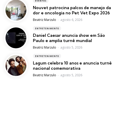
EVENTOS
Nouvet patrocina palcos de manejo da
dor e oncologia no Pet Vet Expo 2026
Posted
Beatriz Marzulo
agosto 6, 2026
ENTRETENIMENTO
Daniel Caesar anuncia show em São
Paulo e amplia turnê mundial
Posted
Beatriz Marzulo
agosto 5, 2026
ENTRETENIMENTO
Lagum celebra 10 anos e anuncia turnê
nacional comemorativa
Posted
Beatriz Marzulo
agosto 5, 2026