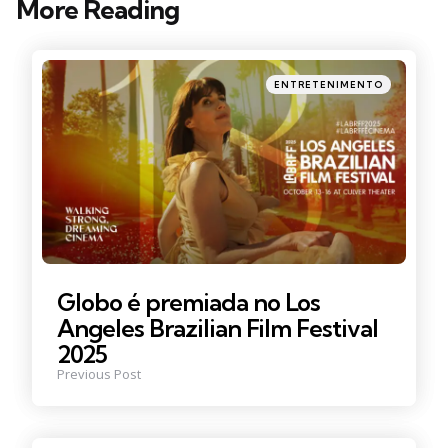
More Reading
Post
navigation
Posted
ENTRETENIMENTO
in
Globo é premiada no Los
Angeles Brazilian Film Festival
2025
Previous Post