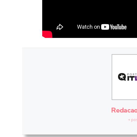
Redacao 
+ po