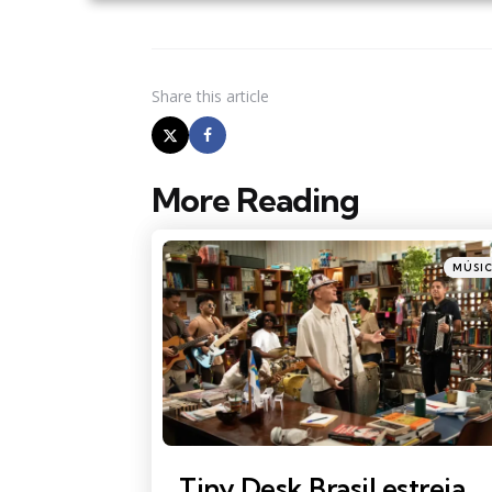
Share
this article
More Reading
Post
navigation
Posted
MÚSI
in
Tiny Desk Brasil estreia