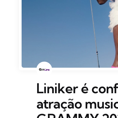
Liniker é co
atração music