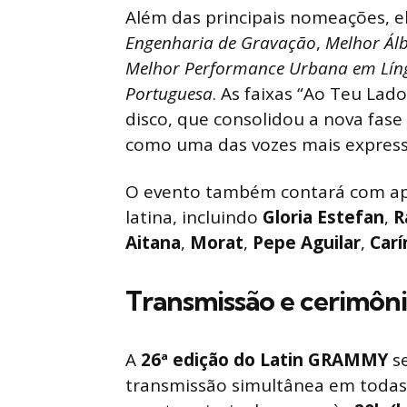
Além das principais nomeações, e
Engenharia de Gravação
,
Melhor Ál
Melhor Performance Urbana em Lín
Portuguesa
. As faixas “Ao Teu Lad
disco, que consolidou a nova fase 
como uma das vozes mais express
O evento também contará com ap
latina, incluindo
Gloria Estefan
,
R
Aitana
,
Morat
,
Pepe Aguilar
,
Carí
Transmissão e cerimôni
A
26ª edição do Latin GRAMMY
se
transmissão simultânea em todas 