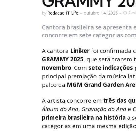
GRAMMY 20
Posted
by
Redacao IT Life
outubro 14, 2025
2 m
by
Cantora brasileira se apresenta
concorre em sete categorias com
A cantora
Liniker
foi confirmada 
GRAMMY 2025
, que será transmi
novembro
. Com
sete indicações
principal premiação da música la
palco da
MGM Grand Garden Are
A artista concorre em
três das qu
Álbum do Ano
,
Gravação do Ano
e
C
primeira brasileira na história
a s
categorias em uma mesma edição