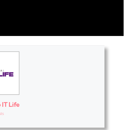
IT Life
sts