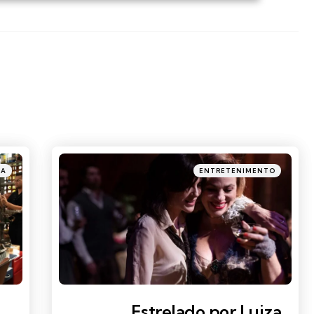
Posted
CA
ENTRETENIMENTO
in
Estrelado por Luiza