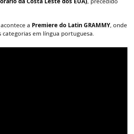
horário da Costa Leste dos EUA)
, precedido
, acontece a
Premiere do Latin GRAMMY
, onde
 categorias em língua portuguesa.