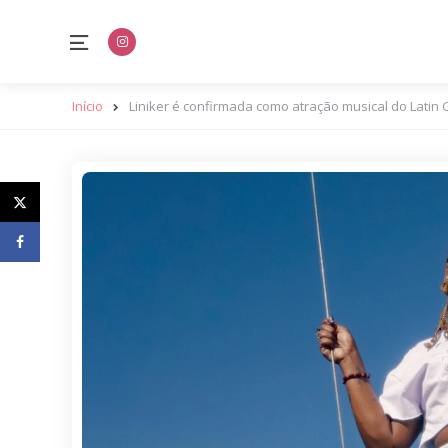
Menu
Início
Liniker é confirmada como atração musical do Lati