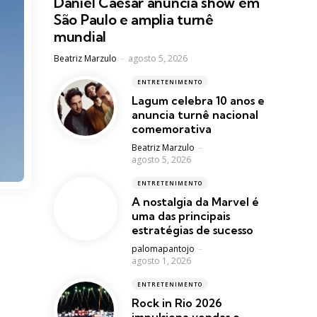
Daniel Caesar anuncia show em
São Paulo e amplia turnê
mundial
Posted
Beatriz Marzulo
agosto 5, 2026
ENTRETENIMENTO
Lagum celebra 10 anos e
anuncia turnê nacional
comemorativa
Posted
Beatriz Marzulo
agosto 5, 2026
ENTRETENIMENTO
A nostalgia da Marvel é
uma das principais
estratégias de sucesso
Posted
palomapantojo
agosto 1, 2026
ENTRETENIMENTO
Rock in Rio 2026
impulsiona vendas e