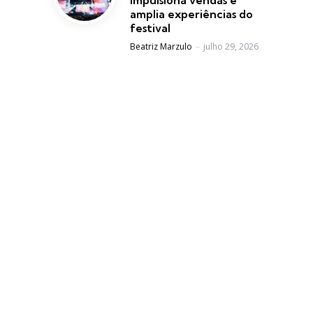
amplia experiências do
festival
Posted
Beatriz Marzulo
julho 29, 2026