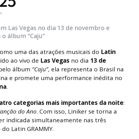
25
in
 em Las Vegas no dia 13 de novembro e
 o álbum “Caju”
como uma das atrações musicais do
Latin
tido ao vivo de
Las Vegas
no dia
13 de
pelo álbum
“Caju”
, ela representa o Brasil na
tina e promete uma performance inédita no
na
.
atro categorias mais importantes da noite
:
anção do Ano
. Com isso, Liniker se torna a
er indicada simultaneamente nas três
 do Latin GRAMMY.