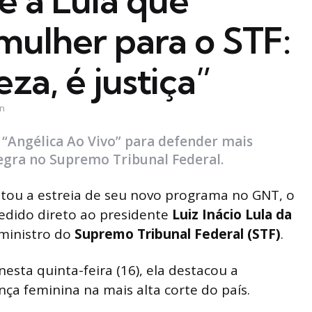
e a Lula que
mulher para o STF:
za, é justiça”
in
“Angélica Ao Vivo” para defender mais
egra no Supremo Tribunal Federal.
tou a estreia de seu novo programa no GNT, o
pedido direto ao presidente
Luiz Inácio Lula da
ministro do
Supremo Tribunal Federal (STF)
.
sta quinta-feira (16), ela destacou a
ça feminina na mais alta corte do país.