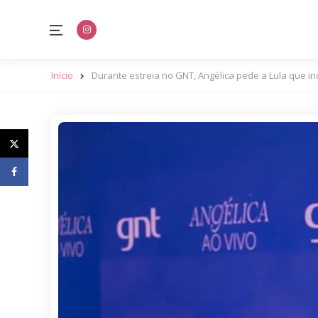
Menu
Início
Durante estreia no GNT, Angélica pede a Lula que ind