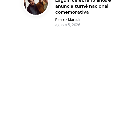
anuncia turnê nacional
comemorativa
Posted
Beatriz Marzulo
agosto 5, 2026