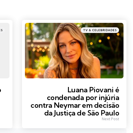
Posted
ES
TV & CELEBRIDADES
in
o
Luana Piovani é
condenada por injúria
contra Neymar em decisão
da Justiça de São Paulo
Next Post