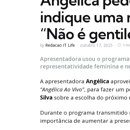
Angélica ped
indique uma 
“Não é gentile
Posted
by
Redacao IT Life
outubro 17, 2025
1 m
by
Apresentadora usou o programa 
representatividade feminina e n
A apresentadora
Angélica
aprovei
“Angélica Ao Vivo”
, para fazer um 
Silva
sobre a escolha do próximo 
Durante o programa transmitido ne
importância de aumentar a presen