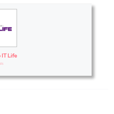
IT Life
sts