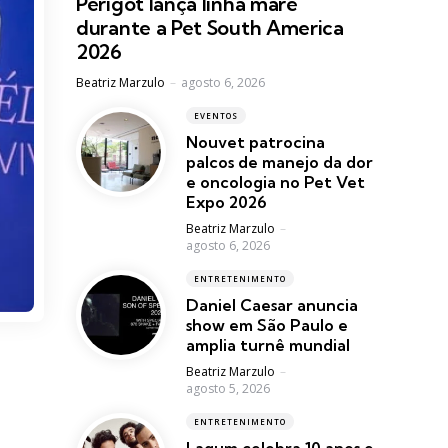
Perigot lança linha maré
durante a Pet South America
2026
Posted
Beatriz Marzulo
agosto 6, 2026
EVENTOS
Nouvet patrocina
palcos de manejo da dor
e oncologia no Pet Vet
Expo 2026
Posted
Beatriz Marzulo
agosto 6, 2026
ENTRETENIMENTO
Daniel Caesar anuncia
show em São Paulo e
amplia turnê mundial
Posted
Beatriz Marzulo
agosto 5, 2026
ENTRETENIMENTO
Lagum celebra 10 anos e