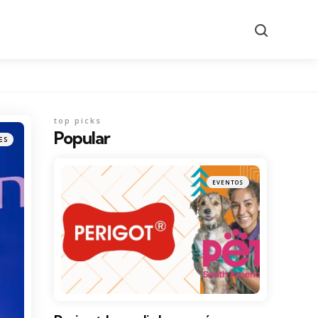
Search
top picks
Popular
ES
EVENTOS