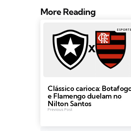
More Reading
Post
navigation
Posted
ESPORT
in
Clássico carioca: Botafog
e Flamengo duelam no
Nilton Santos
Previous Post